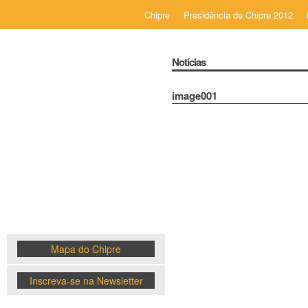
Chipre
Presidência de Chipre 2012
Notícias
image001
Chipre
News
Mapa do Chipre
Inscreva-se na Newsletter