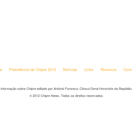
re
Presidência de Chipre 2012
Notícias
Links
Renúncia
Cont
 informação sobre Chipre editado por António Fonseca, Cônsul Geral Honorário da República
© 2012 Chipre News. Todos os direitos reservados