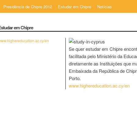
Presidência de Chipre 2012
Estudar em Chipre
Notícias
Estudar em Chipre
ww.highereducation.ac.cy/en
Se quer estudar em Chipre encont
facilitada pelo Ministério da Educ
diretamente as Instituições que m
Embaixada da República de Chipr
Porto.
www.highereducation.ac.cy/en