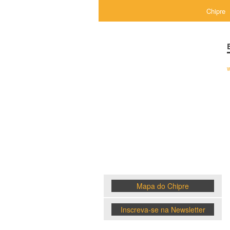
Chipre
w
Chipre
News
Mapa do Chipre
Inscreva-se na Newsletter