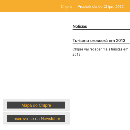
Chipre
Presidência de Chipre 2012
Notícias
Turismo crescerá em 2013
Chipre vai receber mais turistas em
Chipre
2013
News
Mapa do Chipre
Inscreva-se na Newsletter