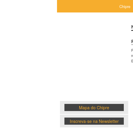
Chipre
P
Chipre
r
E
News
Mapa do Chipre
Inscreva-se na Newsletter