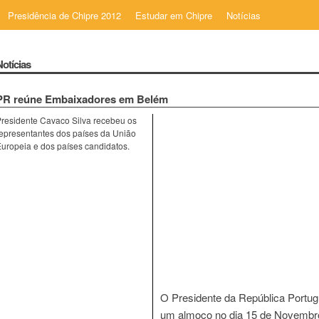
Presidência de Chipre 2012
Estudar em Chipre
Notícias
Notícias
PR reúne Embaixadores em Belém
residente Cavaco Silva recebeu os
epresentantes dos países da União
uropeia e dos países candidatos.
O Presidente da República Portug
um almoço no dia 15 de Novembro