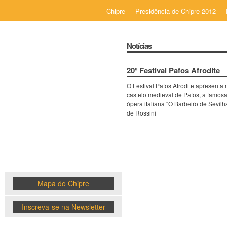
Chipre
Presidência de Chipre 2012
Notícias
20º Festival Pafos Afrodite
O Festival Pafos Afrodite apresenta 
Chipre
castelo medieval de Pafos, a famos
ópera italiana “O Barbeiro de Sevilh
de Rossini
News
Mapa do Chipre
Inscreva-se na Newsletter