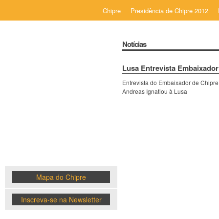
Chipre
Presidência de Chipre 2012
Notícias
Lusa Entrevista Embaixador
Entrevista do Embaixador de Chipre
Chipre
Andreas Ignatiou à Lusa
News
Mapa do Chipre
Inscreva-se na Newsletter