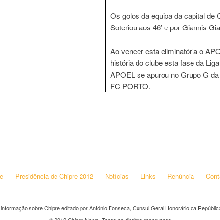
Os golos da equipa da capital de 
Soteriou aos 46’ e por Giannis Gi
Ao vencer esta eliminatória o AP
história do clube esta fase da Li
APOEL se apurou no Grupo G da 
FC PORTO.
re
Presidência de Chipre 2012
Notícias
Links
Renúncia
Cont
 informação sobre Chipre editado por António Fonseca, Cônsul Geral Honorário da República
© 2012 Chipre News. Todos os direitos reservados