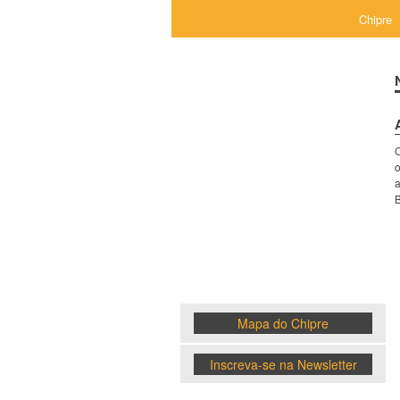
Chipre
Chipre
o
a
B
News
Mapa do Chipre
Inscreva-se na Newsletter