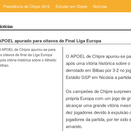
Presidência de Chipre 2012
Estudar em Chipre
Notícias
Notícias
APOEL apurado para oitavos de Final Liga Europa
O APOEL de Chipre apurou-se para
s oitavos de final da Liga Europa
O APOEL de Chipre apurou-se para
pós vitória histórica sobre o Athletic
após uma vitória histórica sobre o 
ilbao.
derrotado em Bilbao por 3-2 no 
Estádio GSP em Nicósia a partida
Os campeões de Chipre surpreende
própria Europa com um jogo de gr
alcançar uma grande vitória mes
dez jogadores devido à expulsão d
jogadores da partida, por ter si
amarelo.