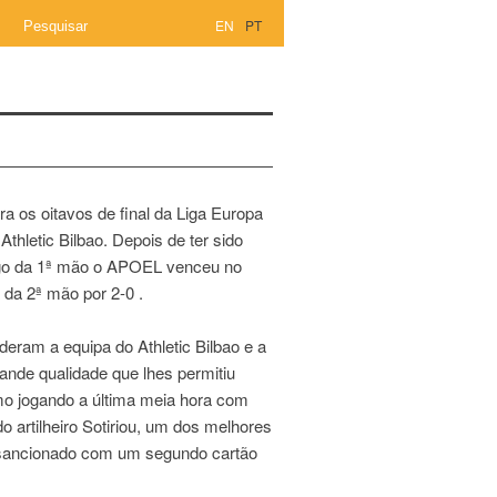
EN
PT
 os oitavos de final da Liga Europa
Athletic Bilbao. Depois de ter sido
jogo da 1ª mão o APOEL venceu no
 da 2ª mão por 2-0 .
ram a equipa do Athletic Bilbao e a
ande qualidade que lhes permitiu
mo jogando a última meia hora com
o artilheiro Sotiriou, um dos melhores
do sancionado com um segundo cartão