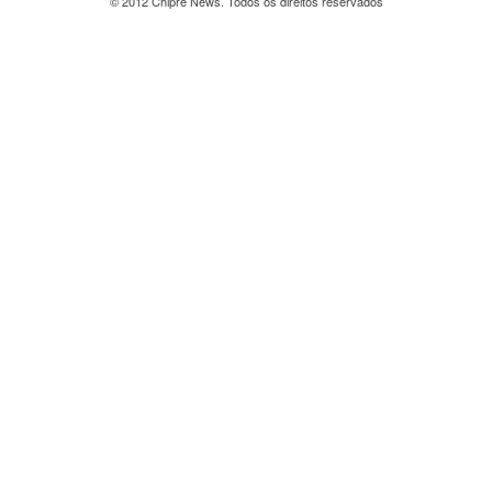
© 2012 Chipre News. Todos os direitos reservados