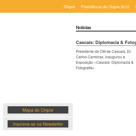
Chipre
Presidência de Chipre 2012
Notícias
Cascais: Diplomacia & Fotog
Presidente da CM de Cascais, Dr.
Chipre
Carlos Carreiras, inaugurou a
Exposição «Cascais: Diplomacia &
Fotografia»
News
Mapa do Chipre
Inscreva-se na Newsletter