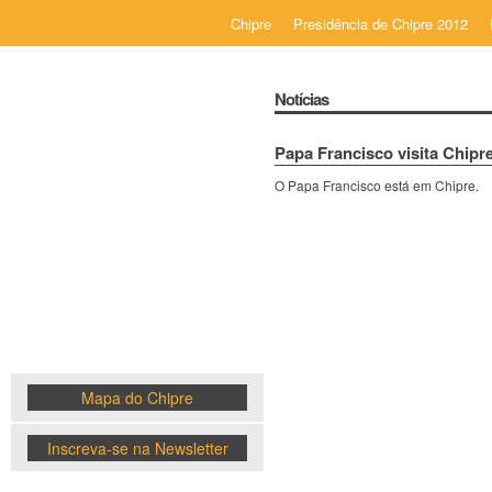
Chipre
Presidência de Chipre 2012
Notícias
Papa Francisco visita Chipr
O Papa Francisco está em Chipre.
Chipre
News
Mapa do Chipre
Inscreva-se na Newsletter