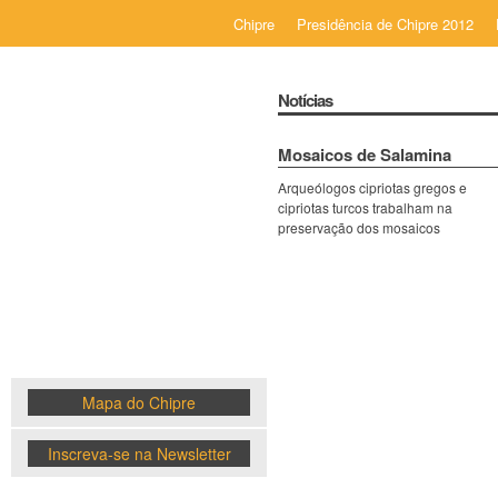
Chipre
Presidência de Chipre 2012
Notícias
Mosaicos de Salamina
Arqueólogos cipriotas gregos e
Chipre
cipriotas turcos trabalham na
preservação dos mosaicos
News
Mapa do Chipre
Inscreva-se na Newsletter