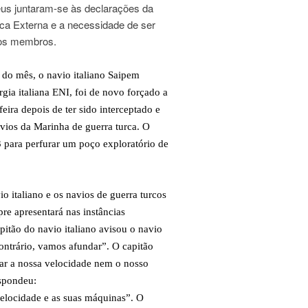
eus juntaram-se às declarações da
ica Externa e a necessidade de ser
dos membros.
 do mês, o navio italiano Saipem
gia italiana ENI, foi de novo forçado a
ira depois de ter sido interceptado e
vios da Marinha de guerra turca.
O
 para perfurar um poço exploratório de
o italiano e os navios de guerra turcos
pre apresentará nas instâncias
pitão do navio italiano avisou o navio
ontrário, vamos afundar”. O capitão
ar a nossa velocidade nem o nosso
espondeu:
elocidade e as suas máquinas”. O