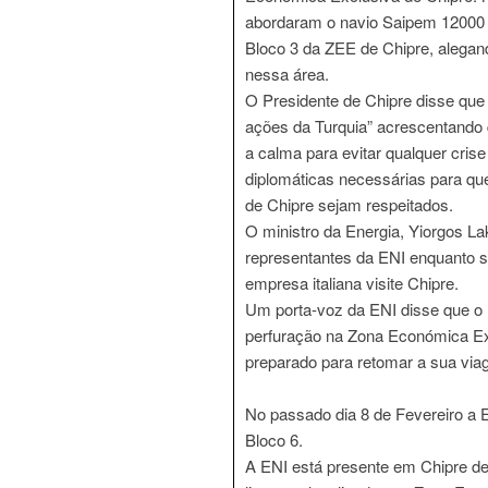
abordaram o navio Saipem 12000 
Bloco 3 da ZEE de Chipre, alegand
nessa área.
O Presidente de Chipre disse que
ações da Turquia” acrescentando 
a calma para evitar qualquer cris
diplomáticas necessárias para qu
de Chipre sejam respeitados.
O ministro da Energia, Yiorgos La
representantes da ENI enquanto s
empresa italiana visite Chipre.
Um porta-voz da ENI disse que o n
perfuração na Zona Económica Ex
preparado para retomar a sua viag
No passado dia 8 de Fevereiro a 
Bloco 6.
A ENI está presente em Chipre d