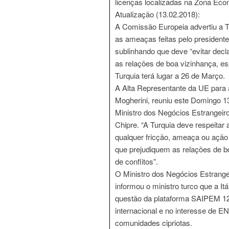
licenças localizadas na Zona Eco
Atualização (13.02.2018):
A Comissão Europeia advertiu a T
as ameaças feitas pelo presidente
sublinhando que deve “evitar dec
as relações de boa vizinhança, e
Turquia terá lugar a 26 de Março.
A Alta Representante da UE para a
Mogherini, reuniu este Domingo 1
Ministro dos Negócios Estrangeiro
Chipre. “A Turquia deve respeitar 
qualquer fricção, ameaça ou açã
que prejudiquem as relações de bo
de conflitos”.
O Ministro dos Negócios Estrangeir
informou o ministro turco que a It
questão da plataforma SAIPEM 12
internacional e no interesse de E
comunidades cipriotas.