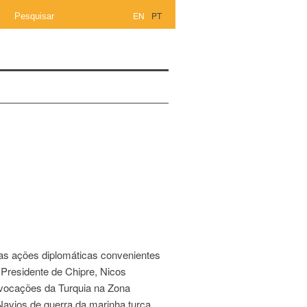
EN
PT
as ações diplomáticas convenientes
 Presidente de Chipre, Nicos
ovocações da Turquia na Zona
avios de guerra da marinha turca