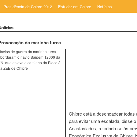
Presidência de Chipre 2012
Estudar em Chipre
Notícias
Notícias
Provocação da marinha turca
avios de guerra da marinha turca
abordaram o navio Saipem 12000 da
NI que estava a caminho do Bloco 3
da ZEE de Chipre
Chipre está a desencadear todas 
para evitar uma escalada, disse o
Anastasiades, referindo-se às pr
Económica Exclusiva de Chipre. N