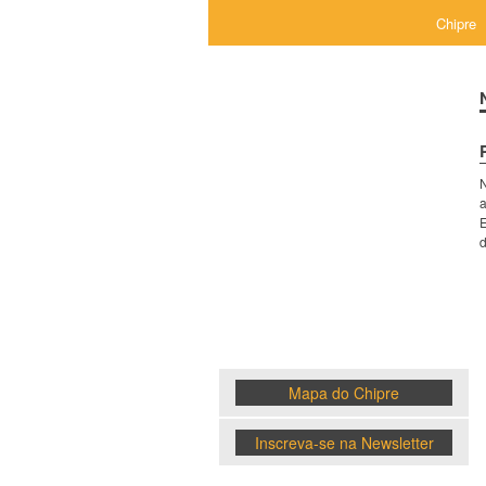
Chipre
N
Chipre
E
News
Mapa do Chipre
Inscreva-se na Newsletter